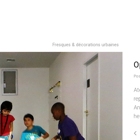
Fresques & décorations urbaines
O
Pos
At
re
An
he