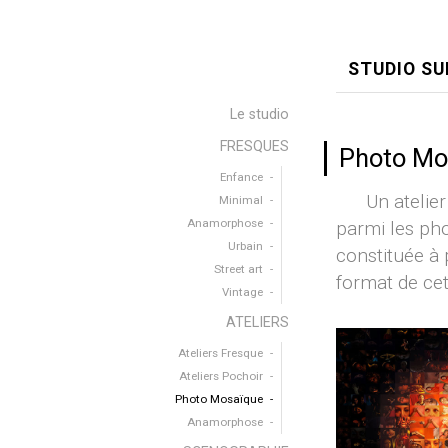
STUDIO SU
Le studio
FRESQUES
Photo Mo
Enfance
Un atelier ph
Minimal
Anamorphose
parmi les pho
Urbain
constituée à 
Street art
format de cet
Vintage
ATELIERS
Ateliers Fresque
Ateliers Pochoir
Photo Mosaïque
Anamorphose