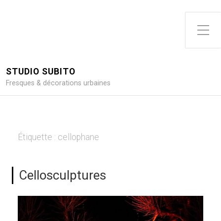
Toggle Side Menu
STUDIO SUBITO
Fresques & décorations urbaines
Étiquette :
cellophane
Cellosculptures