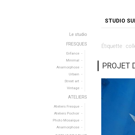
STUDIO SU
Le studio
FRESQUES
Étiquette :
col
Enfance
Minimal
PROJET D
Anamorphose
Urbain
Street art
Vintage
ATELIERS
Ateliers Fresque
Ateliers Pochoir
Photo Mosaïque
Anamorphose