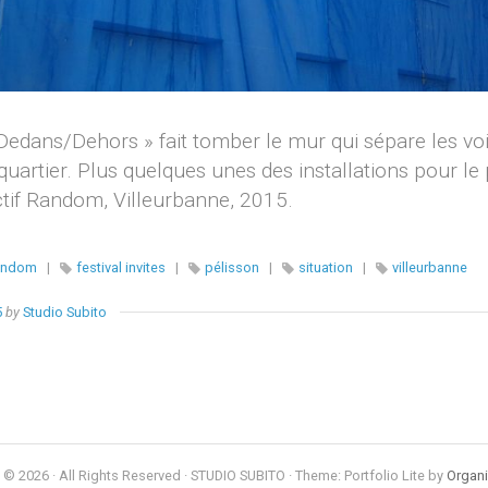
Dedans/Dehors » fait tomber le mur qui sépare les voisi
quartier. Plus quelques unes des installations pour le 
ctif Random, Villeurbanne, 2015.
random
|
festival invites
|
pélisson
|
situation
|
villeurbanne
5
by
Studio Subito
 © 2026 · All Rights Reserved · STUDIO SUBITO · Theme: Portfolio Lite by
Organ