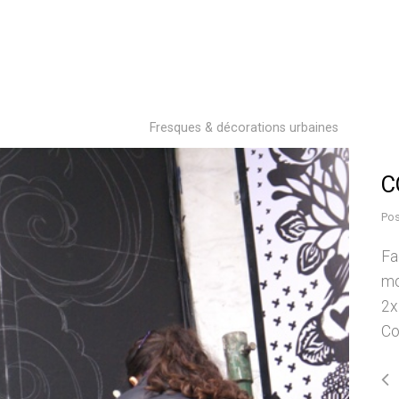
Fresques & décorations urbaines
C
Pos
Fa
mo
2x
Co