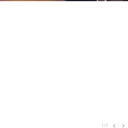
1
/
7