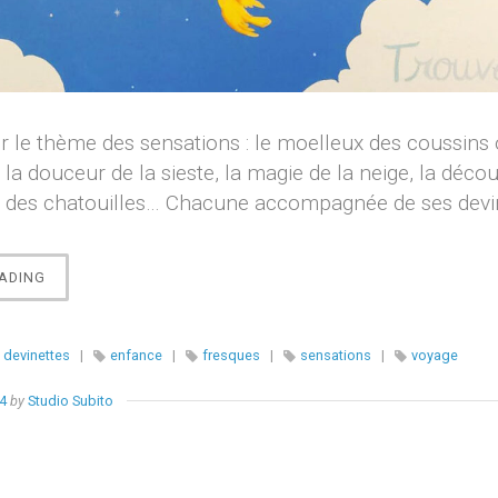
r le thème des sensations : le moelleux des coussins où
 la douceur de la sieste, la magie de la neige, la déco
re des chatouilles… Chacune accompagnée de ses devin
« LE
ADING
VOYAGE
DES
SENSATIONS »
devinettes
|
enfance
|
fresques
|
sensations
|
voyage
24
by
Studio Subito