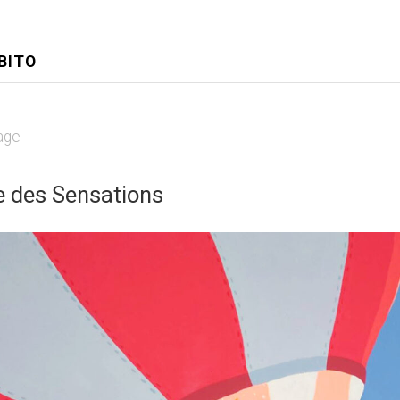
BITO
age
e des Sensations