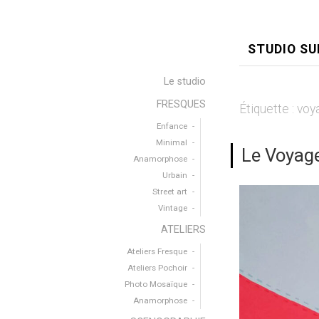
STUDIO SU
Le studio
FRESQUES
Étiquette :
voy
Enfance
Minimal
Le Voyag
Anamorphose
Urbain
Street art
Vintage
ATELIERS
Ateliers Fresque
Ateliers Pochoir
Photo Mosaïque
Anamorphose