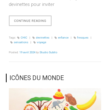
devinettes pour inviter
« LE
CONTINUE READING
VOYAGE
DES
SENSATIONS »
Tags:
CHIC
|
devinettes
|
enfance
|
fresques
|
sensations
|
voyage
Posted:
19 avril 2024
by
Studio Subito
ICÔNES DU MONDE