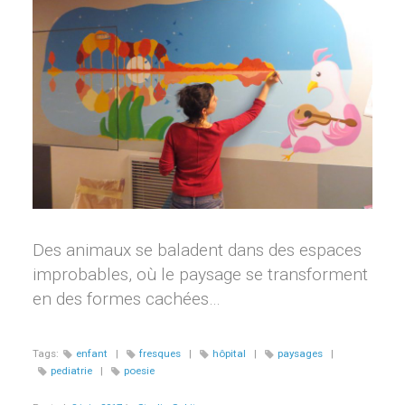
Des animaux se baladent dans des espaces
improbables, où le paysage se transforment
en des formes cachées…
Tags:
enfant
|
fresques
|
hôpital
|
paysages
|
pediatrie
|
poesie